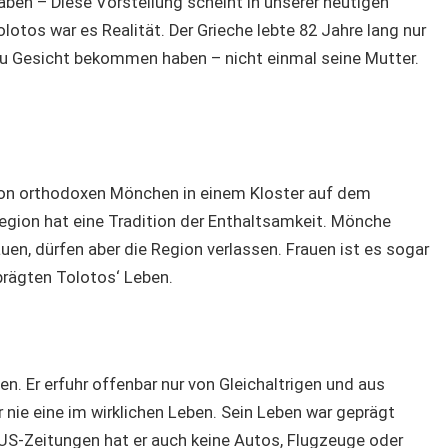
aben – Diese Vorstellung scheint in unserer heutigen
olotos war es Realität. Der Grieche lebte 82 Jahre lang nur
zu Gesicht bekommen haben – nicht einmal seine Mutter.
von orthodoxen Mönchen in einem Kloster auf dem
egion hat eine Tradition der Enthaltsamkeit. Mönche
auen, dürfen aber die Region verlassen. Frauen ist es sogar
prägten Tolotos‘ Leben.
n. Er erfuhr offenbar nur von Gleichaltrigen und aus
r nie eine im wirklichen Leben. Sein Leben war geprägt
 US-Zeitungen hat er auch keine Autos, Flugzeuge oder