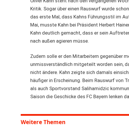
Oliver Kahn steht nach den vergangenen Woche
Kritik. Sogar über einen Rauswurf wurde schon 
das erste Mal, dass Kahns Führungsstil im Aufs
Mai, musste Kahn bei Präsident Herbert Haine
Kahn deutlich gemacht, dass er sein Auftret
nach außen agieren müsse.
Zudem solle er den Mitarbeitern gegenüber m
unmissverständlich mitgeteilt worden sein, d
nicht ändere. Kahn zeigte sich damals einsic
häufiger in Erscheinung. Beim Rauswurf von 
als auch Sportvorstand Salihamidzic kommunik
Saison die Geschicke des FC Bayern lenken dar
Weitere Themen