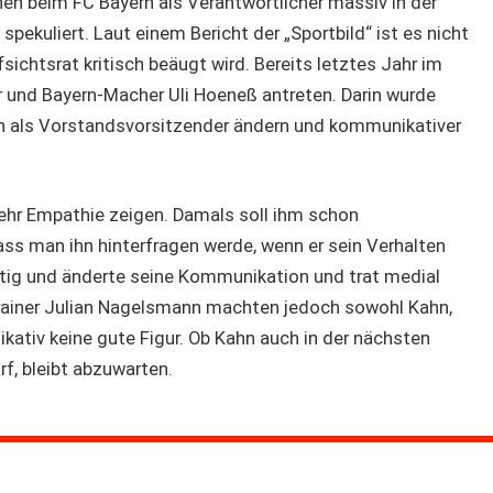
n beim FC Bayern als Verantwortlicher massiv in der
spekuliert. Laut einem Bericht der „Sportbild“ ist es nicht
ichtsrat kritisch beäugt wird. Bereits letztes Jahr im
r und Bayern-Macher Uli Hoeneß antreten. Darin wurde
en als Vorstandsvorsitzender ändern und kommunikativer
ehr Empathie zeigen. Damals soll ihm schon
ass man ihn hinterfragen werde, wenn er sein Verhalten
htig und änderte seine Kommunikation und trat medial
Trainer Julian Nagelsmann machten jedoch sowohl Kahn,
ativ keine gute Figur. Ob Kahn auch in der nächsten
f, bleibt abzuwarten.