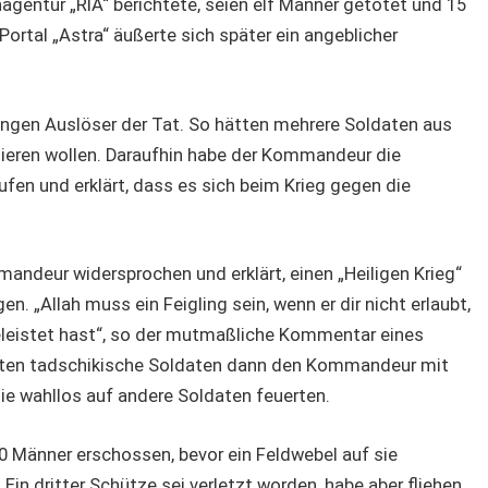
agentur „RIA“ berichtete, seien elf Männer getötet und 15
ortal „Astra“ äußerte sich später ein angeblicher
ngen Auslöser der Tat. So hätten mehrere Soldaten aus
ttieren wollen. Daraufhin habe der Kommandeur die
n und erklärt, dass es sich beim Krieg gegen die
ndeur widersprochen und erklärt, einen „Heiligen Krieg“
 „Allah muss ein Feigling sein, wenn er dir nicht erlaubt,
eleistet hast“, so der mutmaßliche Kommentar eines
tten tadschikische Soldaten dann den Kommandeur mit
e wahllos auf andere Soldaten feuerten.
 Männer erschossen, bevor ein Feldwebel auf sie
in dritter Schütze sei verletzt worden, habe aber fliehen