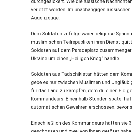
durchgesickert. Wie die russische Nachrichten
verletzt worden. Im unabhängigen russischen P
Augenzeuge.
Dem Soldaten zufolge waren religiöse Spannu
muslimischen Teilrepubliken ihren Dienst qui
Soldaten auf dem Paradeplatz zusammengerufe
Ukraine um einen „Heiligen Krieg“ handle.
Soldaten aus Tadschikistan hätten dem Komma
gebe es nur zwischen Muslimen und Ungläubigen.
für das Land zu kämpfen, dem du einen Eid g
Kommandeurs. Eineinhalb Stunden später hä
automatischen Gewehren erschossen, bevor si
Einschließlich des Kommandeurs hätten sie 30
geschossen und zwei von ihnen getötet habe. E