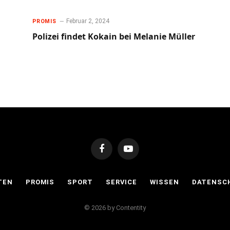
Februar 2, 2024
PROMIS
Polizei findet Kokain bei Melanie Müller
Facebook
YouTube
TEN
PROMIS
SPORT
SERVICE
WISSEN
DATENSC
© 2026 by Contentity