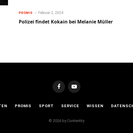
Februar 2, 2024
PROMIS
Polizei findet Kokain bei Melanie Müller
Facebook
YouTube
TEN
PROMIS
SPORT
SERVICE
WISSEN
DATENSC
© 2026 by Contentity