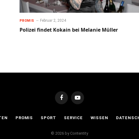
Februar 2, 2024
PROMIS
Polizei findet Kokain bei Melanie Müller
Facebook
YouTube
TEN
PROMIS
SPORT
SERVICE
WISSEN
DATENSC
© 2026 by Contentity