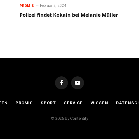
Februar 2, 2024
PROMIS
Polizei findet Kokain bei Melanie Müller
Facebook
YouTube
TEN
PROMIS
SPORT
SERVICE
WISSEN
DATENSC
© 2026 by Contentity