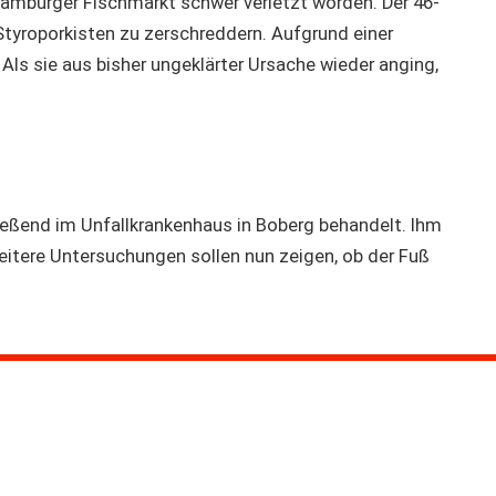
amburger Fischmarkt schwer verletzt worden. Der 46-
Styroporkisten zu zerschreddern. Aufgrund einer
 Als sie aus bisher ungeklärter Ursache wieder anging,
ließend im Unfallkrankenhaus in Boberg behandelt. Ihm
tere Untersuchungen sollen nun zeigen, ob der Fuß